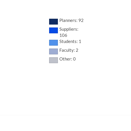
Planners: 92
Suppliers:
106
Students: 1
Faculty: 2
Other: 0