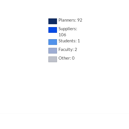
Planners: 92
Suppliers:
106
Students: 1
Faculty: 2
Other: 0